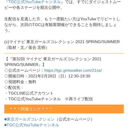
『
TGC公式YouTubeチャンネル
』では、すでにダイジェストムー
ビーや各ステージを順次公開中。
生配信を見逃した方、もう一度観たい方はYouTubeでリピートし
ながら、次回のTGCは有観客開催ができることを期待しましょ
う。
(c)マイナビ 東京ガールズコレクション 2021 SPRING/SUMMER
（取材・文／落合 宏樹）
【『第32回 マイナビ 東京ガールズコレクション 2021
SPRING/SUMMER』】
◇公式ホームページ：
https://tgc.girlswalker.com/21ss/
◇開催日時：2021年2月28日（日）12:30-19:30
◇視聴料金：無料
◇配信先：
・TGCLINE公式アカウント
・TGC公式YouTubeチャンネル ※再ライブ配信
＊＊＊関連リンク＊＊＊
■東京ガールズコレクション
（公式ホームページ）
■TGC公式YouTubeチャンネル