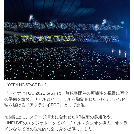
『OPENING STAGE Part2』
『マイナビTGC 2021 S/S』は、無観客開催の可能性を視野に万全
の準備を進め、リアルとバーチャルを融合させたプレミアムな体
験を届ける『アタラシイTGC』として開催。
前回以上に、ステージ演出に合わせたXR技術の多用化や、
LINELIVEのスタジオトークでバーチャルスタジオを導入。オンラ
インならではの視覚的な楽しみを提供しました。