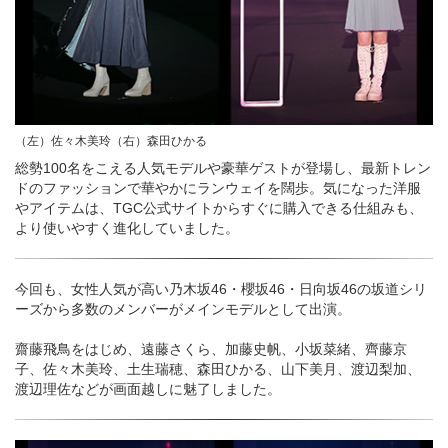
（左）佐々木美玲（右）森田ひかる
総勢100名をこえる人気モデルや豪華ゲストが登場し、最新トレン
ドのファッションで華やかにランウェイを闊歩。気になった洋服
やアイテムは、TGC公式サイトからすぐに購入できる仕組みも、
より使いやすく進化していました。
今回も、女性人気が高い乃木坂46・櫻坂46・日向坂46の坂道シリ
ーズから多数のメンバーがメインモデルとして出演。
齋藤飛鳥をはじめ、遠藤さくら、加藤史帆、小坂菜緒、齊藤京
子、佐々木美玲、土生瑞穂、森田ひかる、山下美月、渡辺梨加、
渡辺理佐などが画面越しに魅了しました。