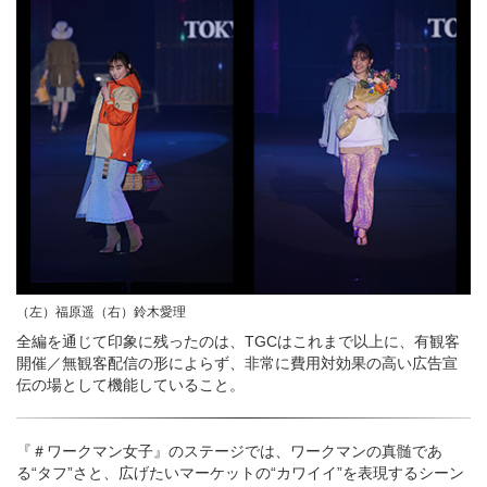
（左）福原遥（右）鈴木愛理
全編を通じて印象に残ったのは、TGCはこれまで以上に、有観客
開催／無観客配信の形によらず、非常に費用対効果の高い広告宣
伝の場として機能していること。
『＃ワークマン女子』のステージでは、ワークマンの真髄であ
る“タフ”さと、広げたいマーケットの“カワイイ”を表現するシーン