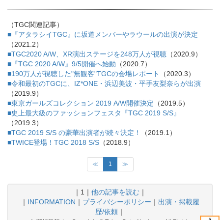
（TGC関連記事）
■『アタラシイTGC』に坂道メンバーやラウールの出演が決定
（2021.2）
■TGC2020 A/W、XR演出ステージを248万人が視聴
（2020.9）
■『TGC 2020 A/W』9/5開催へ始動
（2020.7）
■190万人が視聴した"無観客"TGCの会場レポート
（2020.3）
■令和最初のTGCに、IZ*ONE・浜辺美波・平手友梨奈らが出演
（2019.9）
■東京ガールズコレクション 2019 A/W開催決定
（2019.5）
■史上最大級のファッションフェスタ『TGC 2019 S/S』
（2019.3）
■TGC 2019 S/S の豪華出演者が続々決定！
（2019.1）
■TWICE登場！TGC 2018 S/S
（2018.9）
≪
1
≫
｜1｜
他の記事を読む
｜
｜
INFORMATION
｜
プライバシーポリシー
｜
出演・掲載履
歴/依頼
｜