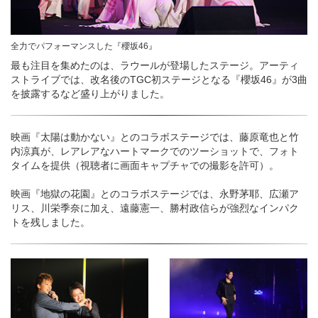
全力でパフォーマンスした『櫻坂46』
最も注目を集めたのは、ラウールが登場したステージ。アーティ
ストライブでは、改名後のTGC初ステージとなる『櫻坂46』が3曲
を披露するなど盛り上がりました。
映画『太陽は動かない』とのコラボステージでは、藤原竜也と竹
内涼真が、レアレアなハートマークでのツーショットで、フォト
タイムを提供（視聴者に画面キャプチャでの撮影を許可）。
映画『地獄の花園』とのコラボステージでは、永野茅耶、広瀬ア
リス、川栄季奈に加え、遠藤憲一、勝村政信らが強烈なインパク
トを残しました。