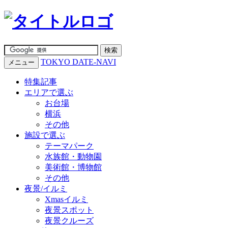
TOKYO DATE-NAVI
メニュー
特集記事
エリアで選ぶ
お台場
横浜
その他
施設で選ぶ
テーマパーク
水族館・動物園
美術館・博物館
その他
夜景/イルミ
Xmasイルミ
夜景スポット
夜景クルーズ