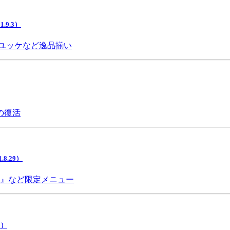
9.3）
ユッケなど逸品揃い
の復活
.29）
チ』など限定メニュー
5）