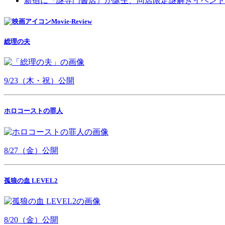
新宿に『謎専門書店』が誕生、同店限定謎解きイベント
Movie-Review
総理の夫
9/23（木・祝）公開
ホロコーストの罪人
8/27（金）公開
孤狼の血 LEVEL2
8/20（金）公開