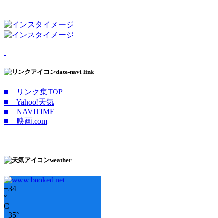
date-navi link
■ リンク集TOP
■ Yahoo!天気
■ NAVITIME
■ 映画.com
weather
+
34
°
C
+
35°