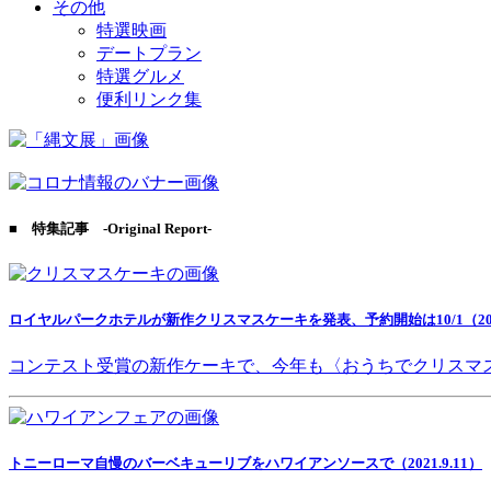
その他
特選映画
デートプラン
特選グルメ
便利リンク集
■ 特集記事 -Original Report-
ロイヤルパークホテルが新作クリスマスケーキを発表、予約開始は10/1（2021
コンテスト受賞の新作ケーキで、今年も〈おうちでクリスマ
トニーローマ自慢のバーベキューリブをハワイアンソースで（2021.9.11）