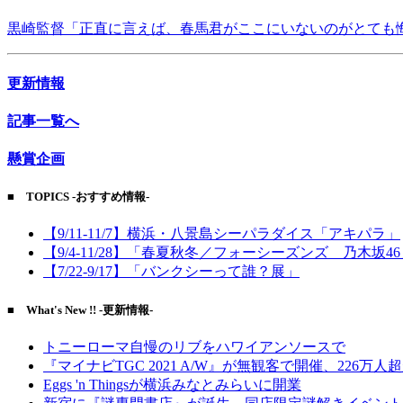
黒崎監督「正直に言えば、春馬君がここにいないのがとても
更新情報
記事一覧へ
懸賞企画
■ TOPICS -おすすめ情報-
【9/11-11/7】横浜・八景島シーパラダイス「アキパラ」
【9/4-11/28】「春夏秋冬／フォーシーズンズ 乃木坂4
【7/22-9/17】「バンクシーって誰？展」
■ What's New !! -更新情報-
トニーローマ自慢のリブをハワイアンソースで
『マイナビTGC 2021 A/W』が無観客で開催、226万人
Eggs 'n Thingsが横浜みなとみらいに開業