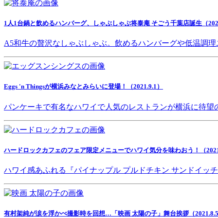
1人1台鍋と飲めるハンバーグ、しゃぶしゃぶ将泰庵 そごう千葉店誕生（2021.
A5和牛の贅沢なしゃぶしゃぶ。飲めるハンバーグや低温調理
Eggs 'n Thingsが横浜みなとみらいに登場！（2021.9.1）
パンケーキで有名なハワイで人気のレストランが横浜に待望
ハードロックカフェのフェア限定メニューでハワイ気分を味わおう！（2021.8
ハワイ感あふれる『パイナップル プルドチキン サンドイッ
有村架純が涙を浮かべ撮影時を回想…「映画 太陽の子」舞台挨拶（2021.8.