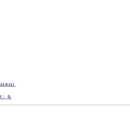
.9.12）
ス〉を