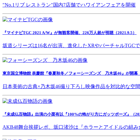
"No.1リブ レストラン"国内7店舗でハワイアンフェアを開催
『マイナビTGC 2021 A/W』が無観客開催、226万人超が視聴（2021.9.5）
坂道シリーズは16名が出演、進化したXRやバーチャルTGC
東京国立博物館 表慶館『春夏秋冬／フォーシーズンズ 乃木坂46』が開幕（202
日本美術の古典×乃木坂46撮り下ろし映像作品を対比的な空
『未成仏百物語』出演の小栗有以『100%の怖がり方にガッツポーズ』（2021.
AKB48舞台挨拶レポ、坂口渚沙は『ホラーとアイドルの組