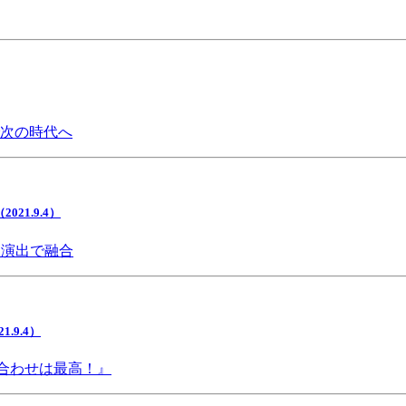
で次の時代へ
1.9.4）
間演出で融合
9.4）
み合わせは最高！』