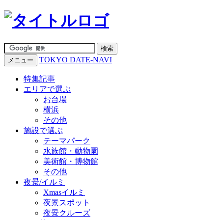
TOKYO DATE-NAVI
メニュー
特集記事
エリアで選ぶ
お台場
横浜
その他
施設で選ぶ
テーマパーク
水族館・動物園
美術館・博物館
その他
夜景/イルミ
Xmasイルミ
夜景スポット
夜景クルーズ