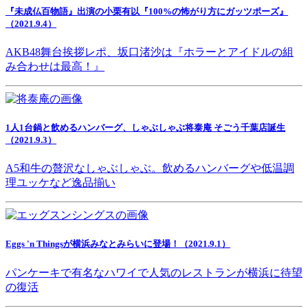
『未成仏百物語』出演の小栗有以『100%の怖がり方にガッツポーズ』
（2021.9.4）
AKB48舞台挨拶レポ、坂口渚沙は『ホラーとアイドルの組
み合わせは最高！』
1人1台鍋と飲めるハンバーグ、しゃぶしゃぶ将泰庵 そごう千葉店誕生
（2021.9.3）
A5和牛の贅沢なしゃぶしゃぶ。飲めるハンバーグや低温調
理ユッケなど逸品揃い
Eggs 'n Thingsが横浜みなとみらいに登場！（2021.9.1）
パンケーキで有名なハワイで人気のレストランが横浜に待望
の復活