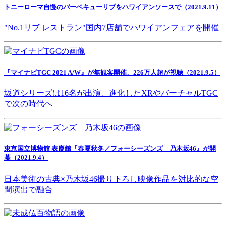
トニーローマ自慢のバーベキューリブをハワイアンソースで（2021.9.11）
"No.1リブ レストラン"国内7店舗でハワイアンフェアを開催
『マイナビTGC 2021 A/W』が無観客開催、226万人超が視聴（2021.9.5）
坂道シリーズは16名が出演、進化したXRやバーチャルTGC
で次の時代へ
東京国立博物館 表慶館『春夏秋冬／フォーシーズンズ 乃木坂46』が開
幕（2021.9.4）
日本美術の古典×乃木坂46撮り下ろし映像作品を対比的な空
間演出で融合