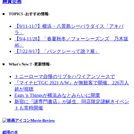
懸賞企画
■ TOPICS -おすすめ情報-
【9/11-11/7】横浜・八景島シーパラダイス「アキパ
ラ」
【9/4-11/28】「春夏秋冬／フォーシーズンズ 乃木坂
46」
【7/22-9/17】「バンクシーって誰？展」
■ What's New !! -更新情報-
トニーローマ自慢のリブをハワイアンソースで
『マイナビTGC 2021 A/W』が無観客で開催、226万人
超が視聴
Eggs 'n Thingsが横浜みなとみらいに開業
新宿に『謎専門書店』が誕生、同店限定謎解きイベン
トも常時開催
Movie-Review
総理の夫