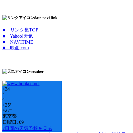
date-navi link
■ リンク集TOP
■ Yahoo!天気
■ NAVITIME
■ 映画.com
weather
+
34
°
C
+
35°
+
27°
東京都
日曜日, 09
7日間の天気予報を見る