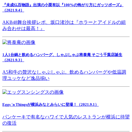
『未成仏百物語』出演の小栗有以『100%の怖がり方にガッツポーズ』
（2021.9.4）
AKB48舞台挨拶レポ、坂口渚沙は『ホラーとアイドルの組
み合わせは最高！』
1人1台鍋と飲めるハンバーグ、しゃぶしゃぶ将泰庵 そごう千葉店誕生
（2021.9.3）
A5和牛の贅沢なしゃぶしゃぶ。飲めるハンバーグや低温調
理ユッケなど逸品揃い
Eggs 'n Thingsが横浜みなとみらいに登場！（2021.9.1）
パンケーキで有名なハワイで人気のレストランが横浜に待望
の復活