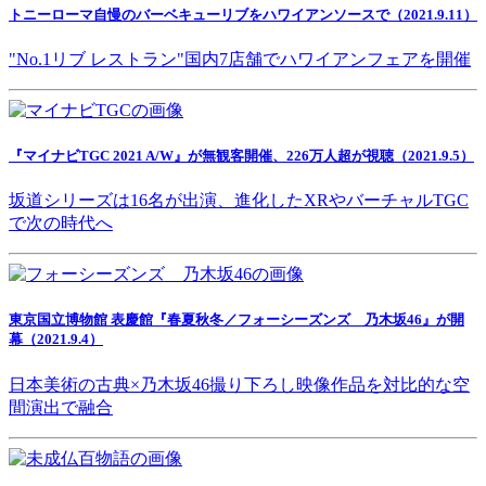
トニーローマ自慢のバーベキューリブをハワイアンソースで（2021.9.11）
"No.1リブ レストラン"国内7店舗でハワイアンフェアを開催
『マイナビTGC 2021 A/W』が無観客開催、226万人超が視聴（2021.9.5）
坂道シリーズは16名が出演、進化したXRやバーチャルTGC
で次の時代へ
東京国立博物館 表慶館『春夏秋冬／フォーシーズンズ 乃木坂46』が開
幕（2021.9.4）
日本美術の古典×乃木坂46撮り下ろし映像作品を対比的な空
間演出で融合