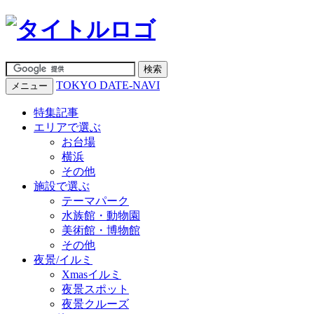
TOKYO DATE-NAVI
メニュー
特集記事
エリアで選ぶ
お台場
横浜
その他
施設で選ぶ
テーマパーク
水族館・動物園
美術館・博物館
その他
夜景/イルミ
Xmasイルミ
夜景スポット
夜景クルーズ