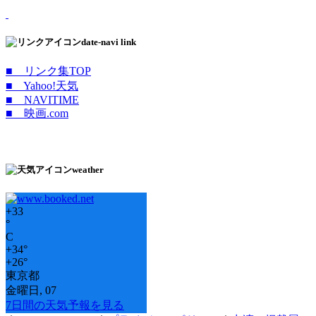
date-navi link
■ リンク集TOP
■ Yahoo!天気
■ NAVITIME
■ 映画.com
weather
+
33
°
C
+
34°
+
26°
東京都
金曜日, 07
7日間の天気予報を見る