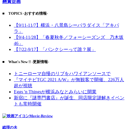
懸賞企画
■ TOPICS -おすすめ情報-
【9/11-11/7】横浜・八景島シーパラダイス「アキパ
ラ」
【9/4-11/28】「春夏秋冬／フォーシーズンズ 乃木坂
46」
【7/22-9/17】「バンクシーって誰？展」
■ What's New !! -更新情報-
トニーローマ自慢のリブをハワイアンソースで
『マイナビTGC 2021 A/W』が無観客で開催、226万人
超が視聴
Eggs 'n Thingsが横浜みなとみらいに開業
新宿に『謎専門書店』が誕生、同店限定謎解きイベン
トも常時開催
Movie-Review
総理の夫