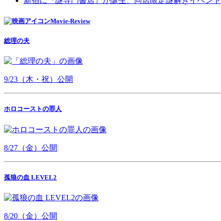
新宿に『謎専門書店』が誕生、同店限定謎解きイベント
Movie-Review
総理の夫
9/23（木・祝）公開
ホロコーストの罪人
8/27（金）公開
孤狼の血 LEVEL2
8/20（金）公開