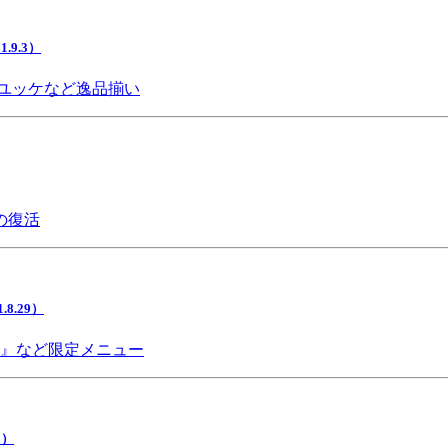
9.3）
ユッケなど逸品揃い
の復活
.29）
チ』など限定メニュー
5）