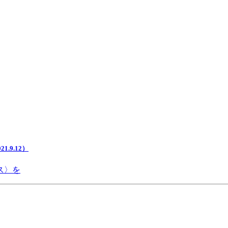
.9.12）
ス〉を