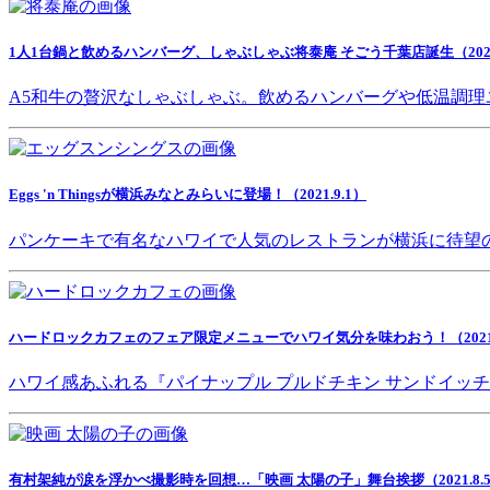
1人1台鍋と飲めるハンバーグ、しゃぶしゃぶ将泰庵 そごう千葉店誕生（2021.
A5和牛の贅沢なしゃぶしゃぶ。飲めるハンバーグや低温調理
Eggs 'n Thingsが横浜みなとみらいに登場！（2021.9.1）
パンケーキで有名なハワイで人気のレストランが横浜に待望
ハードロックカフェのフェア限定メニューでハワイ気分を味わおう！（2021.8
ハワイ感あふれる『パイナップル プルドチキン サンドイッ
有村架純が涙を浮かべ撮影時を回想…「映画 太陽の子」舞台挨拶（2021.8.