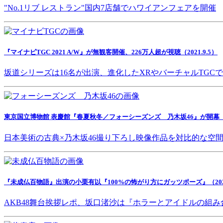
"No.1リブ レストラン"国内7店舗でハワイアンフェアを開催
『マイナビTGC 2021 A/W』が無観客開催、226万人超が視聴（2021.9.5）
坂道シリーズは16名が出演、進化したXRやバーチャルTGC
東京国立博物館 表慶館『春夏秋冬／フォーシーズンズ 乃木坂46』が開幕（202
日本美術の古典×乃木坂46撮り下ろし映像作品を対比的な空
『未成仏百物語』出演の小栗有以『100%の怖がり方にガッツポーズ』（2021.
AKB48舞台挨拶レポ、坂口渚沙は『ホラーとアイドルの組