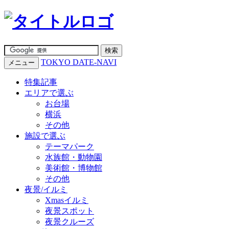
TOKYO DATE-NAVI
メニュー
特集記事
エリアで選ぶ
お台場
横浜
その他
施設で選ぶ
テーマパーク
水族館・動物園
美術館・博物館
その他
夜景/イルミ
Xmasイルミ
夜景スポット
夜景クルーズ