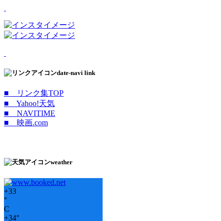
date-navi link
■ リンク集TOP
■ Yahoo!天気
■ NAVITIME
■ 映画.com
weather
+
33
°
C
+
34°