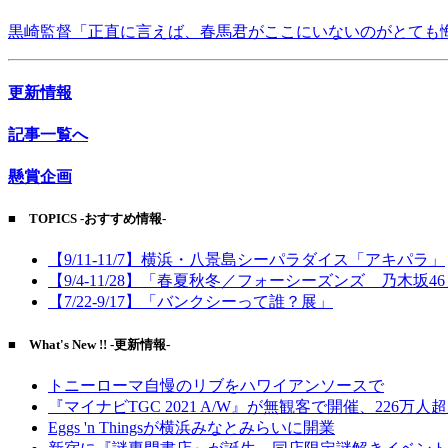
黒崎監督「正直に言えば、春馬君がここにいないのがとても
更新情報
記事一覧へ
懸賞企画
■ TOPICS -おすすめ情報-
【9/11-11/7】横浜・八景島シーパラダイス「アキパラ」
【9/4-11/28】「春夏秋冬／フォーシーズンズ 乃木坂4
【7/22-9/17】「バンクシーって誰？展」
■ What's New !! -更新情報-
トニーローマ自慢のリブをハワイアンソースで
『マイナビTGC 2021 A/W』が無観客で開催、226万人
Eggs 'n Thingsが横浜みなとみらいに開業