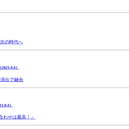
で次の時代へ
1.9.4）
間演出で融合
9.4）
み合わせは最高！』