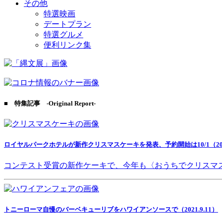
その他
特選映画
デートプラン
特選グルメ
便利リンク集
■ 特集記事 -Original Report-
ロイヤルパークホテルが新作クリスマスケーキを発表、予約開始は10/1（2021
コンテスト受賞の新作ケーキで、今年も〈おうちでクリスマ
トニーローマ自慢のバーベキューリブをハワイアンソースで（2021.9.11）