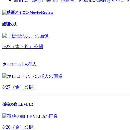
新宿に『謎専門書店』が誕生、同店限定謎解きイベント
Movie-Review
総理の夫
9/23（木・祝）公開
ホロコーストの罪人
8/27（金）公開
孤狼の血 LEVEL2
8/20（金）公開