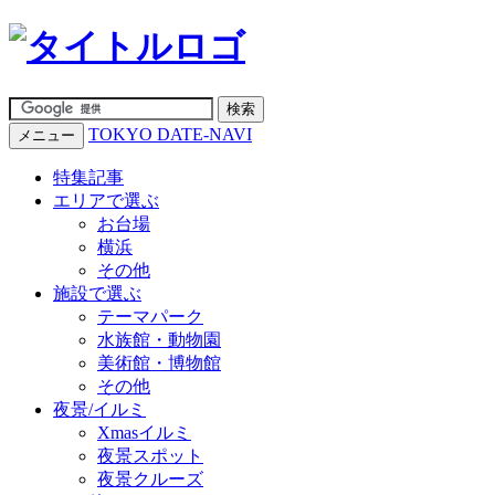
TOKYO DATE-NAVI
メニュー
特集記事
エリアで選ぶ
お台場
横浜
その他
施設で選ぶ
テーマパーク
水族館・動物園
美術館・博物館
その他
夜景/イルミ
Xmasイルミ
夜景スポット
夜景クルーズ