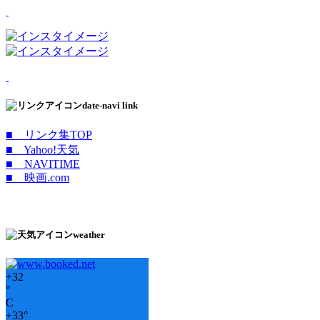
date-navi link
■ リンク集TOP
■ Yahoo!天気
■ NAVITIME
■ 映画.com
weather
+
32
°
C
+
33°