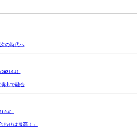
で次の時代へ
1.9.4）
間演出で融合
9.4）
み合わせは最高！』