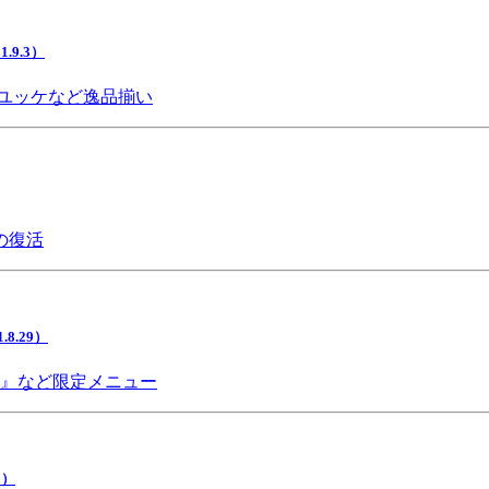
9.3）
ユッケなど逸品揃い
の復活
.29）
チ』など限定メニュー
5）