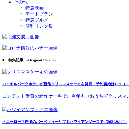
その他
特選映画
デートプラン
特選グルメ
便利リンク集
■ 特集記事 -Original Report-
ロイヤルパークホテルが新作クリスマスケーキを発表、予約開始は10/1（2021
コンテスト受賞の新作ケーキで、今年も〈おうちでクリスマ
トニーローマ自慢のバーベキューリブをハワイアンソースで（2021.9.11）