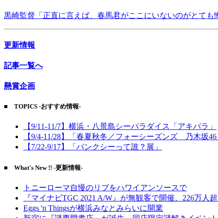
黒崎監督「正直に言えば、春馬君がここにいないのがとても
更新情報
記事一覧へ
懸賞企画
■ TOPICS -おすすめ情報-
【9/11-11/7】横浜・八景島シーパラダイス「アキパラ」
【9/4-11/28】「春夏秋冬／フォーシーズンズ 乃木坂4
【7/22-9/17】「バンクシーって誰？展」
■ What's New !! -更新情報-
トニーローマ自慢のリブをハワイアンソースで
『マイナビTGC 2021 A/W』が無観客で開催、226万人
Eggs 'n Thingsが横浜みなとみらいに開業