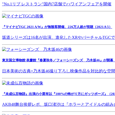
"No.1リブ レストラン"国内7店舗でハワイアンフェアを開催
『マイナビTGC 2021 A/W』が無観客開催、226万人超が視聴（2021.9.5）
坂道シリーズは16名が出演、進化したXRやバーチャルTGC
東京国立博物館 表慶館『春夏秋冬／フォーシーズンズ 乃木坂46』が開幕（202
日本美術の古典×乃木坂46撮り下ろし映像作品を対比的な空
『未成仏百物語』出演の小栗有以『100%の怖がり方にガッツポーズ』（2021.
AKB48舞台挨拶レポ、坂口渚沙は『ホラーとアイドルの組