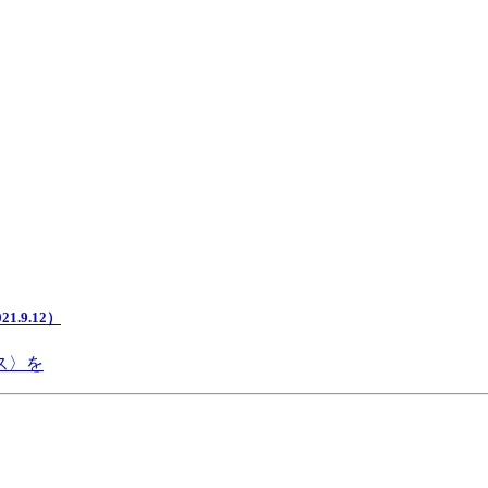
.9.12）
ス〉を