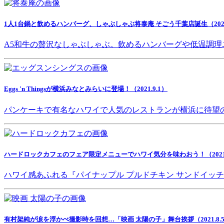
1人1台鍋と飲めるハンバーグ、しゃぶしゃぶ将泰庵 そごう千葉店誕生（2021.
A5和牛の贅沢なしゃぶしゃぶ。飲めるハンバーグや低温調理
Eggs 'n Thingsが横浜みなとみらいに登場！（2021.9.1）
パンケーキで有名なハワイで人気のレストランが横浜に待望
ハードロックカフェのフェア限定メニューでハワイ気分を味わおう！（2021.8
ハワイ感あふれる『パイナップル プルドチキン サンドイッ
有村架純が涙を浮かべ撮影時を回想…「映画 太陽の子」舞台挨拶（2021.8.