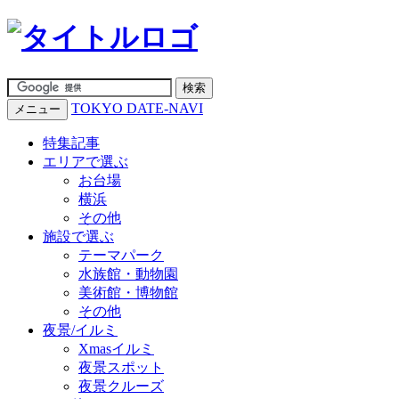
TOKYO DATE-NAVI
メニュー
特集記事
エリアで選ぶ
お台場
横浜
その他
施設で選ぶ
テーマパーク
水族館・動物園
美術館・博物館
その他
夜景/イルミ
Xmasイルミ
夜景スポット
夜景クルーズ