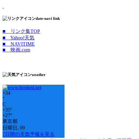
date-navi link
■ リンク集TOP
■ Yahoo!天気
■ NAVITIME
■ 映画.com
weather
+
34
°
C
+
35°
+
27°
東京都
日曜日, 09
7日間の天気予報を見る