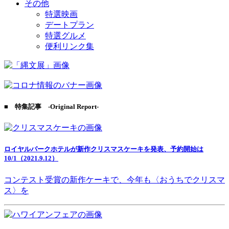
その他
特選映画
デートプラン
特選グルメ
便利リンク集
■ 特集記事 -Original Report-
ロイヤルパークホテルが新作クリスマスケーキを発表、予約開始は
10/1（2021.9.12）
コンテスト受賞の新作ケーキで、今年も〈おうちでクリスマ
ス〉を