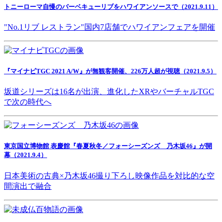
トニーローマ自慢のバーベキューリブをハワイアンソースで（2021.9.11）
"No.1リブ レストラン"国内7店舗でハワイアンフェアを開催
『マイナビTGC 2021 A/W』が無観客開催、226万人超が視聴（2021.9.5）
坂道シリーズは16名が出演、進化したXRやバーチャルTGC
で次の時代へ
東京国立博物館 表慶館『春夏秋冬／フォーシーズンズ 乃木坂46』が開
幕（2021.9.4）
日本美術の古典×乃木坂46撮り下ろし映像作品を対比的な空
間演出で融合