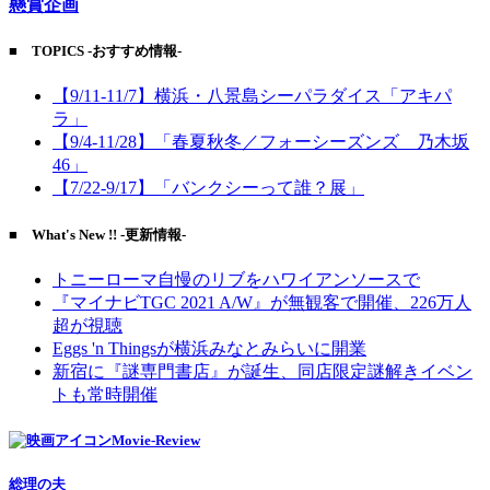
懸賞企画
■ TOPICS -おすすめ情報-
【9/11-11/7】横浜・八景島シーパラダイス「アキパ
ラ」
【9/4-11/28】「春夏秋冬／フォーシーズンズ 乃木坂
46」
【7/22-9/17】「バンクシーって誰？展」
■ What's New !! -更新情報-
トニーローマ自慢のリブをハワイアンソースで
『マイナビTGC 2021 A/W』が無観客で開催、226万人
超が視聴
Eggs 'n Thingsが横浜みなとみらいに開業
新宿に『謎専門書店』が誕生、同店限定謎解きイベン
トも常時開催
Movie-Review
総理の夫