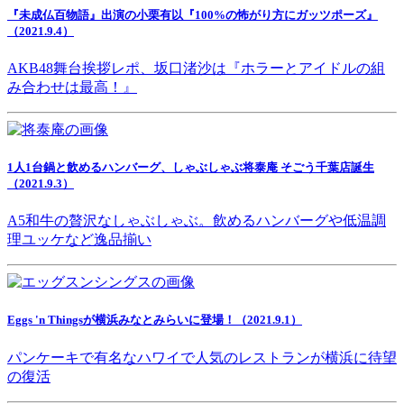
『未成仏百物語』出演の小栗有以『100%の怖がり方にガッツポーズ』
（2021.9.4）
AKB48舞台挨拶レポ、坂口渚沙は『ホラーとアイドルの組
み合わせは最高！』
1人1台鍋と飲めるハンバーグ、しゃぶしゃぶ将泰庵 そごう千葉店誕生
（2021.9.3）
A5和牛の贅沢なしゃぶしゃぶ。飲めるハンバーグや低温調
理ユッケなど逸品揃い
Eggs 'n Thingsが横浜みなとみらいに登場！（2021.9.1）
パンケーキで有名なハワイで人気のレストランが横浜に待望
の復活