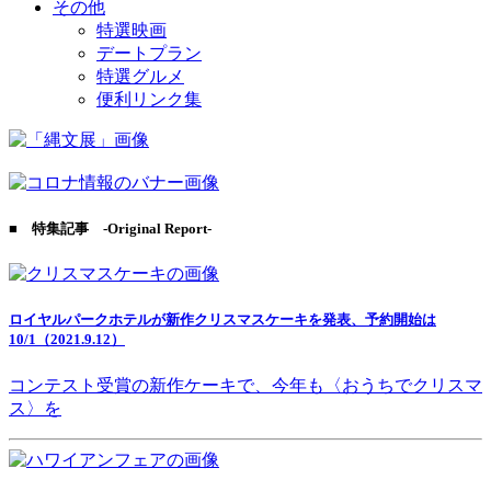
その他
特選映画
デートプラン
特選グルメ
便利リンク集
■ 特集記事 -Original Report-
ロイヤルパークホテルが新作クリスマスケーキを発表、予約開始は
10/1（2021.9.12）
コンテスト受賞の新作ケーキで、今年も〈おうちでクリスマ
ス〉を