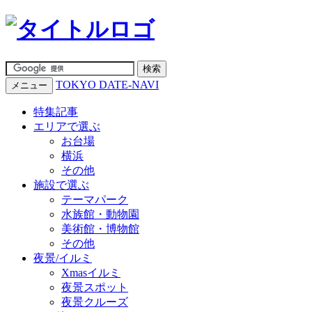
TOKYO DATE-NAVI
メニュー
特集記事
エリアで選ぶ
お台場
横浜
その他
施設で選ぶ
テーマパーク
水族館・動物園
美術館・博物館
その他
夜景/イルミ
Xmasイルミ
夜景スポット
夜景クルーズ