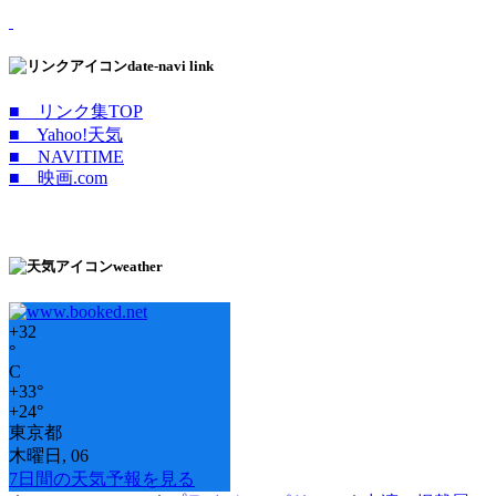
date-navi link
■ リンク集TOP
■ Yahoo!天気
■ NAVITIME
■ 映画.com
weather
+
32
°
C
+
33°
+
24°
東京都
木曜日, 06
7日間の天気予報を見る