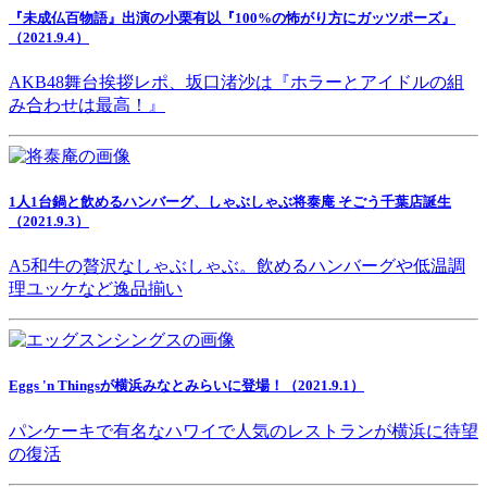
『未成仏百物語』出演の小栗有以『100%の怖がり方にガッツポーズ』
（2021.9.4）
AKB48舞台挨拶レポ、坂口渚沙は『ホラーとアイドルの組
み合わせは最高！』
1人1台鍋と飲めるハンバーグ、しゃぶしゃぶ将泰庵 そごう千葉店誕生
（2021.9.3）
A5和牛の贅沢なしゃぶしゃぶ。飲めるハンバーグや低温調
理ユッケなど逸品揃い
Eggs 'n Thingsが横浜みなとみらいに登場！（2021.9.1）
パンケーキで有名なハワイで人気のレストランが横浜に待望
の復活