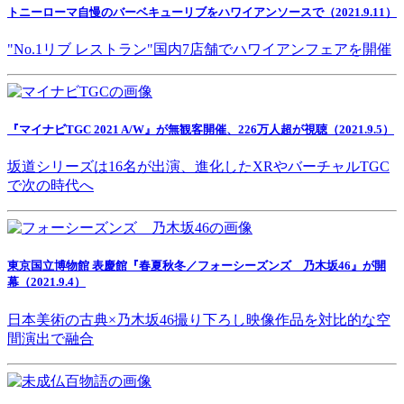
トニーローマ自慢のバーベキューリブをハワイアンソースで（2021.9.11）
"No.1リブ レストラン"国内7店舗でハワイアンフェアを開催
『マイナビTGC 2021 A/W』が無観客開催、226万人超が視聴（2021.9.5）
坂道シリーズは16名が出演、進化したXRやバーチャルTGC
で次の時代へ
東京国立博物館 表慶館『春夏秋冬／フォーシーズンズ 乃木坂46』が開
幕（2021.9.4）
日本美術の古典×乃木坂46撮り下ろし映像作品を対比的な空
間演出で融合