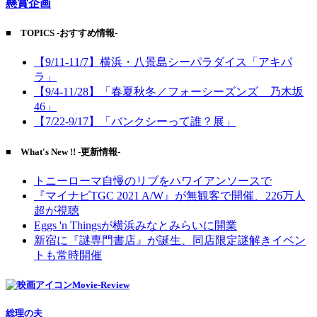
懸賞企画
■ TOPICS -おすすめ情報-
【9/11-11/7】横浜・八景島シーパラダイス「アキパ
ラ」
【9/4-11/28】「春夏秋冬／フォーシーズンズ 乃木坂
46」
【7/22-9/17】「バンクシーって誰？展」
■ What's New !! -更新情報-
トニーローマ自慢のリブをハワイアンソースで
『マイナビTGC 2021 A/W』が無観客で開催、226万人
超が視聴
Eggs 'n Thingsが横浜みなとみらいに開業
新宿に『謎専門書店』が誕生、同店限定謎解きイベン
トも常時開催
Movie-Review
総理の夫