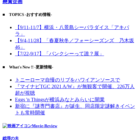
懸賞企画
■ TOPICS -おすすめ情報-
【9/11-11/7】横浜・八景島シーパラダイス「アキパ
ラ」
【9/4-11/28】「春夏秋冬／フォーシーズンズ 乃木坂
46」
【7/22-9/17】「バンクシーって誰？展」
■ What's New !! -更新情報-
トニーローマ自慢のリブをハワイアンソースで
『マイナビTGC 2021 A/W』が無観客で開催、226万人
超が視聴
Eggs 'n Thingsが横浜みなとみらいに開業
新宿に『謎専門書店』が誕生、同店限定謎解きイベン
トも常時開催
Movie-Review
総理の夫