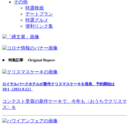
その他
特選映画
デートプラン
特選グルメ
便利リンク集
■ 特集記事 -Original Report-
ロイヤルパークホテルが新作クリスマスケーキを発表、予約開始は
10/1（2021.9.12）
コンテスト受賞の新作ケーキで、今年も〈おうちでクリスマ
ス〉を