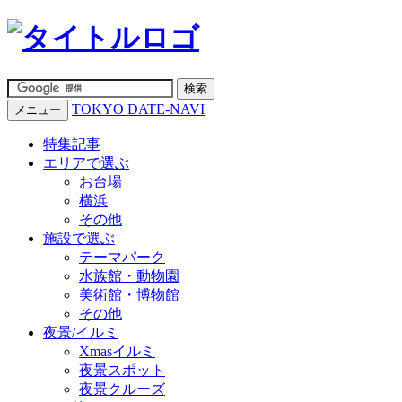
TOKYO DATE-NAVI
メニュー
特集記事
エリアで選ぶ
お台場
横浜
その他
施設で選ぶ
テーマパーク
水族館・動物園
美術館・博物館
その他
夜景/イルミ
Xmasイルミ
夜景スポット
夜景クルーズ