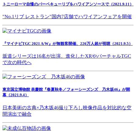
トニーローマ自慢のバーベキューリブをハワイアンソースで（2021.9.11）
"No.1リブ レストラン"国内7店舗でハワイアンフェアを開催
『マイナビTGC 2021 A/W』が無観客開催、226万人超が視聴（2021.9.5）
坂道シリーズは16名が出演、進化したXRやバーチャルTGC
で次の時代へ
東京国立博物館 表慶館『春夏秋冬／フォーシーズンズ 乃木坂46』が開
幕（2021.9.4）
日本美術の古典×乃木坂46撮り下ろし映像作品を対比的な空
間演出で融合