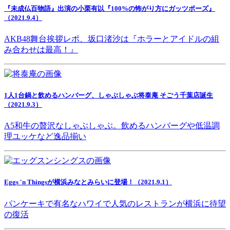
『未成仏百物語』出演の小栗有以『100%の怖がり方にガッツポーズ』
（2021.9.4）
AKB48舞台挨拶レポ、坂口渚沙は『ホラーとアイドルの組
み合わせは最高！』
1人1台鍋と飲めるハンバーグ、しゃぶしゃぶ将泰庵 そごう千葉店誕生
（2021.9.3）
A5和牛の贅沢なしゃぶしゃぶ。飲めるハンバーグや低温調
理ユッケなど逸品揃い
Eggs 'n Thingsが横浜みなとみらいに登場！（2021.9.1）
パンケーキで有名なハワイで人気のレストランが横浜に待望
の復活