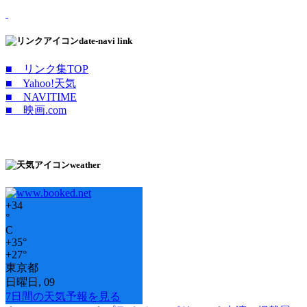
date-navi link
■ リンク集TOP
■ Yahoo!天気
■ NAVITIME
■ 映画.com
weather
+
34
°
C
+
35°
+
27°
東京都
日曜日, 09
7日間の天気予報を見る