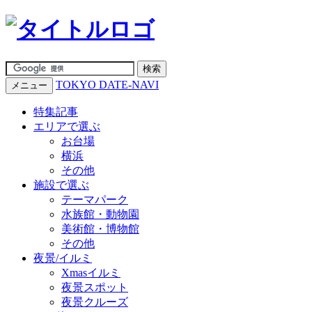
TOKYO DATE-NAVI
メニュー
特集記事
エリアで選ぶ
お台場
横浜
その他
施設で選ぶ
テーマパーク
水族館・動物園
美術館・博物館
その他
夜景/イルミ
Xmasイルミ
夜景スポット
夜景クルーズ