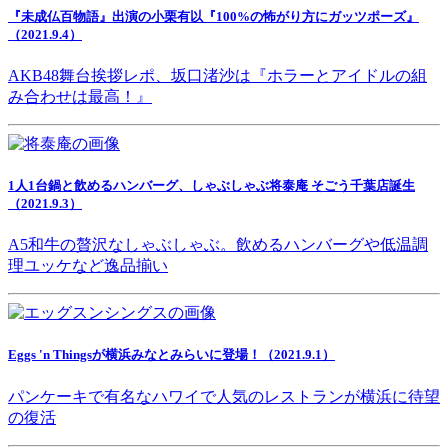
『未成仏百物語』出演の小栗有以『100%の怖がり方にガッツポーズ』
（2021.9.4）
AKB48舞台挨拶レポ、坂口渚沙は『ホラーとアイドルの組
み合わせは最高！』
1人1台鍋と飲めるハンバーグ、しゃぶしゃぶ将泰庵 そごう千葉店誕生
（2021.9.3）
A5和牛の贅沢なしゃぶしゃぶ。飲めるハンバーグや低温調
理ユッケなど逸品揃い
Eggs 'n Thingsが横浜みなとみらいに登場！（2021.9.1）
パンケーキで有名なハワイで人気のレストランが横浜に待望
の復活