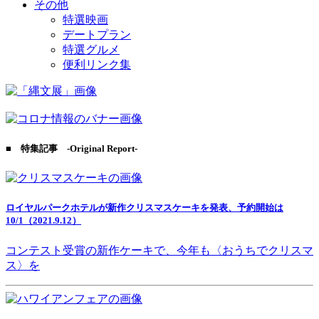
その他
特選映画
デートプラン
特選グルメ
便利リンク集
■ 特集記事 -Original Report-
ロイヤルパークホテルが新作クリスマスケーキを発表、予約開始は
10/1（2021.9.12）
コンテスト受賞の新作ケーキで、今年も〈おうちでクリスマ
ス〉を