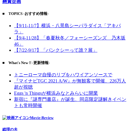
懸賞企画
■ TOPICS -おすすめ情報-
【9/11-11/7】横浜・八景島シーパラダイス「アキパ
ラ」
【9/4-11/28】「春夏秋冬／フォーシーズンズ 乃木坂
46」
【7/22-9/17】「バンクシーって誰？展」
■ What's New !! -更新情報-
トニーローマ自慢のリブをハワイアンソースで
『マイナビTGC 2021 A/W』が無観客で開催、226万人
超が視聴
Eggs 'n Thingsが横浜みなとみらいに開業
新宿に『謎専門書店』が誕生、同店限定謎解きイベン
トも常時開催
Movie-Review
総理の夫