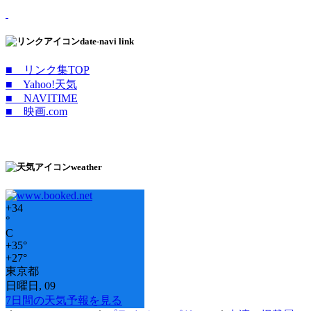
date-navi link
■ リンク集TOP
■ Yahoo!天気
■ NAVITIME
■ 映画.com
weather
+
34
°
C
+
35°
+
27°
東京都
日曜日, 09
7日間の天気予報を見る