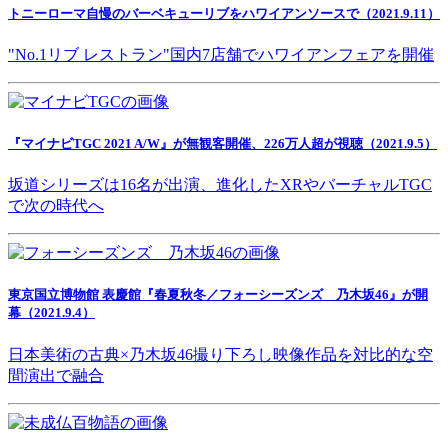
トニーローマ自慢のバーベキューリブをハワイアンソースで（2021.9.11）
"No.1リブ レストラン"国内7店舗でハワイアンフェアを開催
『マイナビTGC 2021 A/W』が無観客開催、226万人超が視聴（2021.9.5）
坂道シリーズは16名が出演、進化したXRやバーチャルTGC
で次の時代へ
東京国立博物館 表慶館『春夏秋冬／フォーシーズンズ 乃木坂46』が開
幕（2021.9.4）
日本美術の古典×乃木坂46撮り下ろし映像作品を対比的な空
間演出で融合