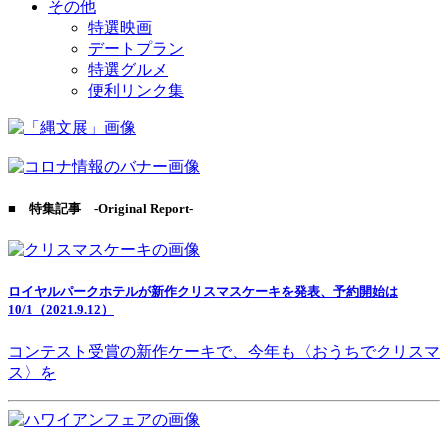
その他
特選映画
デートプラン
特選グルメ
便利リンク集
■ 特集記事 -Original Report-
ロイヤルパークホテルが新作クリスマスケーキを発表、予約開始は
10/1（2021.9.12）
コンテスト受賞の新作ケーキで、今年も〈おうちでクリスマ
ス〉を