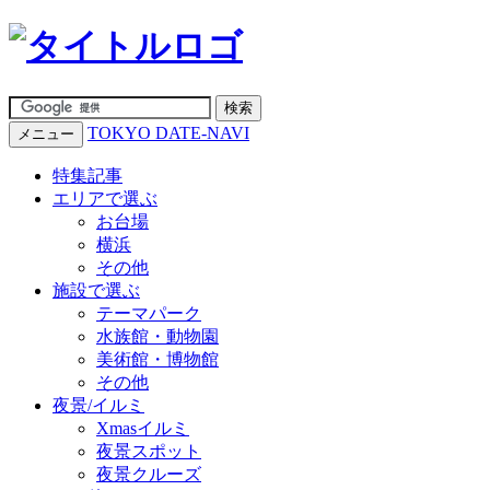
TOKYO DATE-NAVI
メニュー
特集記事
エリアで選ぶ
お台場
横浜
その他
施設で選ぶ
テーマパーク
水族館・動物園
美術館・博物館
その他
夜景/イルミ
Xmasイルミ
夜景スポット
夜景クルーズ