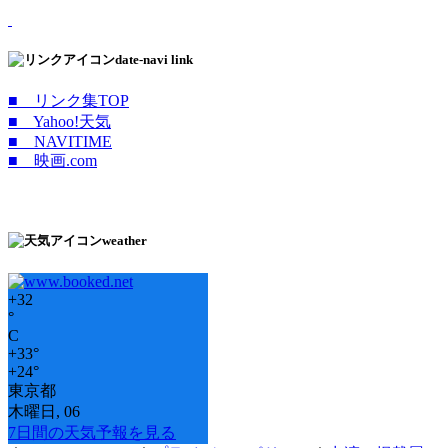
date-navi link
■ リンク集TOP
■ Yahoo!天気
■ NAVITIME
■ 映画.com
weather
+
32
°
C
+
33°
+
24°
東京都
木曜日, 06
7日間の天気予報を見る