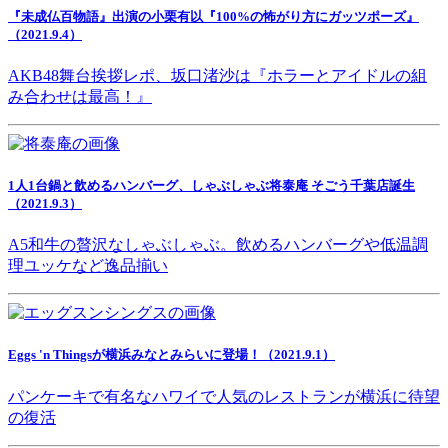
『未成仏百物語』出演の小栗有以『100%の怖がり方にガッツポーズ』
（2021.9.4）
AKB48舞台挨拶レポ、坂口渚沙は『ホラーとアイドルの組
み合わせは最高！』
1人1台鍋と飲めるハンバーグ、しゃぶしゃぶ将泰庵 そごう千葉店誕生
（2021.9.3）
A5和牛の贅沢なしゃぶしゃぶ。飲めるハンバーグや低温調
理ユッケなど逸品揃い
Eggs 'n Thingsが横浜みなとみらいに登場！（2021.9.1）
パンケーキで有名なハワイで人気のレストランが横浜に待望
の復活