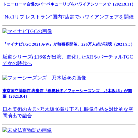
トニーローマ自慢のバーベキューリブをハワイアンソースで（2021.9.11）
"No.1リブ レストラン"国内7店舗でハワイアンフェアを開催
『マイナビTGC 2021 A/W』が無観客開催、226万人超が視聴（2021.9.5）
坂道シリーズは16名が出演、進化したXRやバーチャルTGC
で次の時代へ
東京国立博物館 表慶館『春夏秋冬／フォーシーズンズ 乃木坂46』が開
幕（2021.9.4）
日本美術の古典×乃木坂46撮り下ろし映像作品を対比的な空
間演出で融合