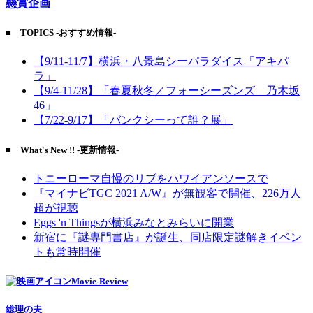
懸賞企画
■ TOPICS -おすすめ情報-
【9/11-11/7】横浜・八景島シーパラダイス「アキパ
ラ」
【9/4-11/28】「春夏秋冬／フォーシーズンズ 乃木坂
46」
【7/22-9/17】「バンクシーって誰？展」
■ What's New !! -更新情報-
トニーローマ自慢のリブをハワイアンソースで
『マイナビTGC 2021 A/W』が無観客で開催、226万人
超が視聴
Eggs 'n Thingsが横浜みなとみらいに開業
新宿に『謎専門書店』が誕生、同店限定謎解きイベン
トも常時開催
Movie-Review
総理の夫