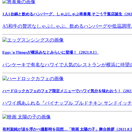
1人1台鍋と飲めるハンバーグ、しゃぶしゃぶ将泰庵 そごう千葉店誕生（2021.
A5和牛の贅沢なしゃぶしゃぶ。飲めるハンバーグや低温調理
Eggs 'n Thingsが横浜みなとみらいに登場！（2021.9.1）
パンケーキで有名なハワイで人気のレストランが横浜に待望
ハードロックカフェのフェア限定メニューでハワイ気分を味わおう！（2021.8
ハワイ感あふれる『パイナップル プルドチキン サンドイッ
有村架純が涙を浮かべ撮影時を回想…「映画 太陽の子」舞台挨拶（2021.8.