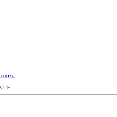
.9.12）
ス〉を