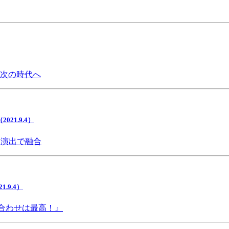
で次の時代へ
1.9.4）
間演出で融合
9.4）
み合わせは最高！』