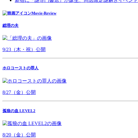
新宿に『謎専門書店』が誕生、同店限定謎解きイベント
Movie-Review
総理の夫
9/23（木・祝）公開
ホロコーストの罪人
8/27（金）公開
孤狼の血 LEVEL2
8/20（金）公開