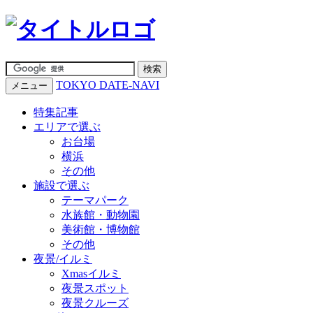
TOKYO DATE-NAVI
メニュー
特集記事
エリアで選ぶ
お台場
横浜
その他
施設で選ぶ
テーマパーク
水族館・動物園
美術館・博物館
その他
夜景/イルミ
Xmasイルミ
夜景スポット
夜景クルーズ