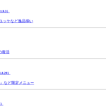
9.3）
ユッケなど逸品揃い
の復活
.29）
チ』など限定メニュー
5）