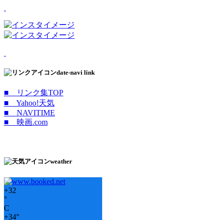
date-navi link
■ リンク集TOP
■ Yahoo!天気
■ NAVITIME
■ 映画.com
weather
+
32
°
C
+
34°