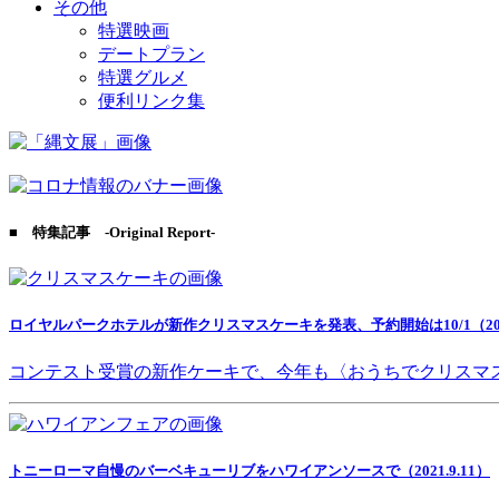
その他
特選映画
デートプラン
特選グルメ
便利リンク集
■ 特集記事 -Original Report-
ロイヤルパークホテルが新作クリスマスケーキを発表、予約開始は10/1（2021
コンテスト受賞の新作ケーキで、今年も〈おうちでクリスマ
トニーローマ自慢のバーベキューリブをハワイアンソースで（2021.9.11）