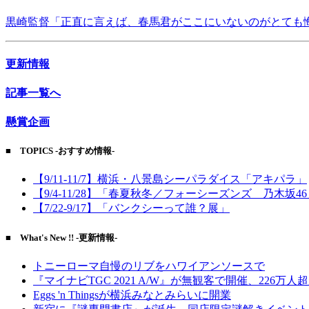
黒崎監督「正直に言えば、春馬君がここにいないのがとても
更新情報
記事一覧へ
懸賞企画
■ TOPICS -おすすめ情報-
【9/11-11/7】横浜・八景島シーパラダイス「アキパラ」
【9/4-11/28】「春夏秋冬／フォーシーズンズ 乃木坂4
【7/22-9/17】「バンクシーって誰？展」
■ What's New !! -更新情報-
トニーローマ自慢のリブをハワイアンソースで
『マイナビTGC 2021 A/W』が無観客で開催、226万人
Eggs 'n Thingsが横浜みなとみらいに開業