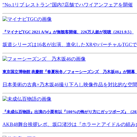
"No.1リブ レストラン"国内7店舗でハワイアンフェアを開催
『マイナビTGC 2021 A/W』が無観客開催、226万人超が視聴（2021.9.5）
坂道シリーズは16名が出演、進化したXRやバーチャルTGC
東京国立博物館 表慶館『春夏秋冬／フォーシーズンズ 乃木坂46』が開幕（202
日本美術の古典×乃木坂46撮り下ろし映像作品を対比的な空
『未成仏百物語』出演の小栗有以『100%の怖がり方にガッツポーズ』（2021.
AKB48舞台挨拶レポ、坂口渚沙は『ホラーとアイドルの組