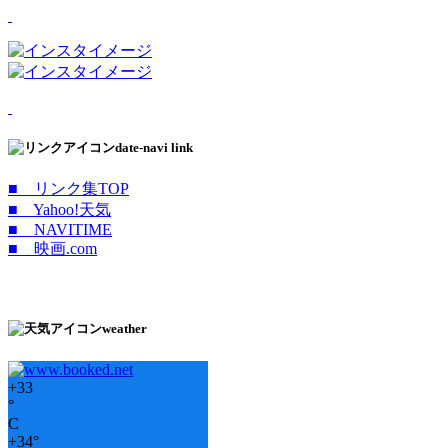
date-navi link
■ リンク集TOP
■ Yahoo!天気
■ NAVITIME
■ 映画.com
weather
+
33
°
C
+
34°