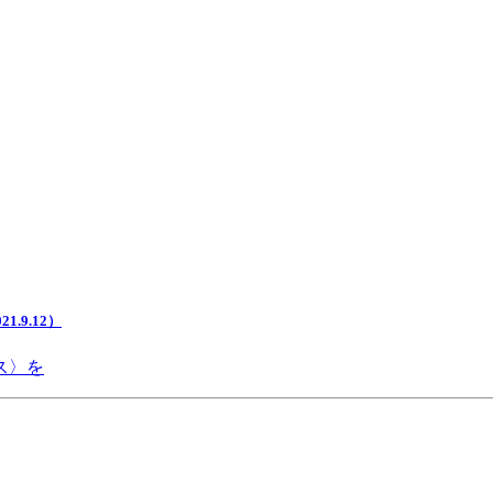
.9.12）
ス〉を