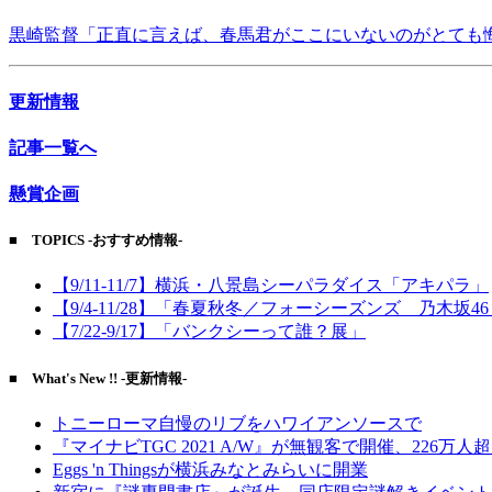
黒崎監督「正直に言えば、春馬君がここにいないのがとても
更新情報
記事一覧へ
懸賞企画
■ TOPICS -おすすめ情報-
【9/11-11/7】横浜・八景島シーパラダイス「アキパラ」
【9/4-11/28】「春夏秋冬／フォーシーズンズ 乃木坂4
【7/22-9/17】「バンクシーって誰？展」
■ What's New !! -更新情報-
トニーローマ自慢のリブをハワイアンソースで
『マイナビTGC 2021 A/W』が無観客で開催、226万人
Eggs 'n Thingsが横浜みなとみらいに開業