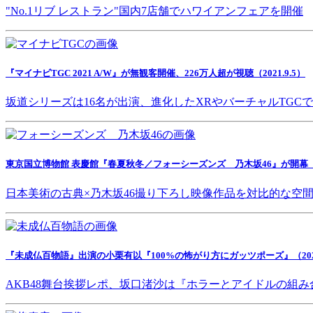
"No.1リブ レストラン"国内7店舗でハワイアンフェアを開催
『マイナビTGC 2021 A/W』が無観客開催、226万人超が視聴（2021.9.5）
坂道シリーズは16名が出演、進化したXRやバーチャルTGC
東京国立博物館 表慶館『春夏秋冬／フォーシーズンズ 乃木坂46』が開幕（202
日本美術の古典×乃木坂46撮り下ろし映像作品を対比的な空
『未成仏百物語』出演の小栗有以『100%の怖がり方にガッツポーズ』（2021.
AKB48舞台挨拶レポ、坂口渚沙は『ホラーとアイドルの組