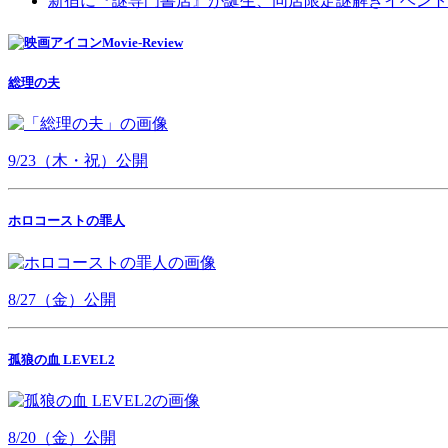
新宿に『謎専門書店』が誕生、同店限定謎解きイベント
Movie-Review
総理の夫
9/23（木・祝）公開
ホロコーストの罪人
8/27（金）公開
孤狼の血 LEVEL2
8/20（金）公開