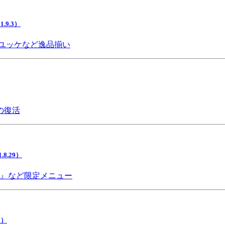
9.3）
ユッケなど逸品揃い
の復活
.29）
チ』など限定メニュー
5）