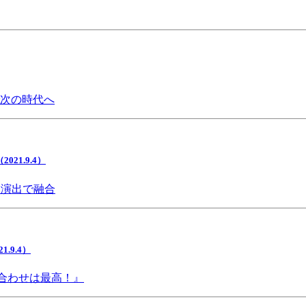
で次の時代へ
1.9.4）
間演出で融合
9.4）
み合わせは最高！』