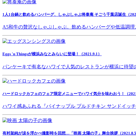
1人1台鍋と飲めるハンバーグ、しゃぶしゃぶ将泰庵 そごう千葉店誕生（2021.
A5和牛の贅沢なしゃぶしゃぶ。飲めるハンバーグや低温調理
Eggs 'n Thingsが横浜みなとみらいに登場！（2021.9.1）
パンケーキで有名なハワイで人気のレストランが横浜に待望
ハードロックカフェのフェア限定メニューでハワイ気分を味わおう！（2021.8
ハワイ感あふれる『パイナップル プルドチキン サンドイッ
有村架純が涙を浮かべ撮影時を回想…「映画 太陽の子」舞台挨拶（2021.8.