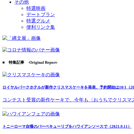
その他
特選映画
デートプラン
特選グルメ
便利リンク集
■ 特集記事 -Original Report-
ロイヤルパークホテルが新作クリスマスケーキを発表、予約開始は10/1（2021
コンテスト受賞の新作ケーキで、今年も〈おうちでクリスマ
トニーローマ自慢のバーベキューリブをハワイアンソースで（2021.9.11）