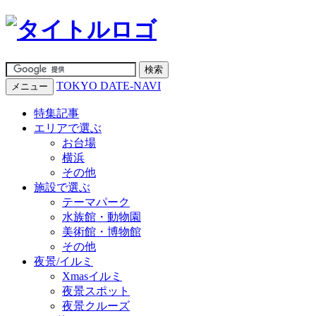
TOKYO DATE-NAVI
メニュー
特集記事
エリアで選ぶ
お台場
横浜
その他
施設で選ぶ
テーマパーク
水族館・動物園
美術館・博物館
その他
夜景/イルミ
Xmasイルミ
夜景スポット
夜景クルーズ