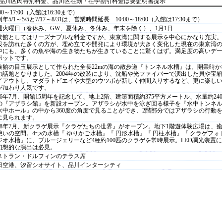
品川区民特別料金、品川区在勤・在学割引料金は要証明書提示
:00～17:00（入館は16:30まで）
年5/1～5/5と7/17～8/31は、営業時間延長 10:00～18:00（入館は17:30まで）
週火曜日（春休み、GW、夏休み、冬休み、年末を除く）、1月1日
族館としてはリーズナブルな料金ですが、東京湾に関する展示を中心にかなり充実
設を訪れた多くの方が、埋め立てや開発により環境が大きく変化した現在の東京湾
中にも、多くの魚や海の生き物たちが生きていることに驚くはず。満足度の高いデ
ポットです。
族館の目玉展示として作られた全長22mの海の散歩道『トンネル水槽』は、開業時か
の話題となりました。2004年の改装により、沈船や光ファイバーで演出した貝や宝
イアウトし、マダラトビエイや大型のウツボが新しく仲間入りするなど、更に楽し
が加わり人気です。
006年7月、開館15周年を記念して、地上2階、建築面積約375平方メートル、水量約24
の『アザラシ館』を新設オープン。アザラシが水中を泳ぎ回る様子を『水中トンネ
水中ホール』の中から360度の角度で見ることができ、2階部分ではアザラシの行動
に見られます。
008年7月、新クラゲ展示『クラゲたちの世界』がオープン。地下1階遊体験広場は、
憩いの空間。4つの水槽『.ゆりかご水槽』『.円形水槽』『.円柱水槽』『.クラゲフォ
ジオ水槽』に、ブルージェリーなど4種約100匹のクラゲを常時展示。LED調光装置
幻想的な演出は必見。
ストラン・ドルフィンのテラス席
田空港、汐留シオサイト、品川インターシティ