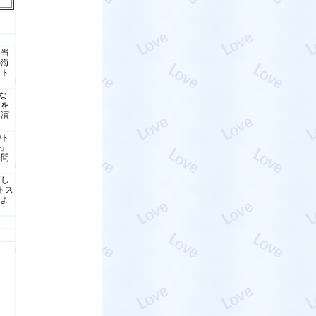
。当
の海
ート
な
箱を
い演
0ト
ル』
を間
癒し
トス
によ