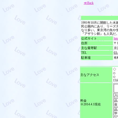
≪Back
1991年10月に開館し
民公園内にあり、リーズ
なり多い。東京湾の魚や
『アザラシ館』も人気だ
公式サイト
htt
住所
〒
主な最寄駅
京
TEL
03
駐車場
有
◇
◇
主なアクセス
◇
15
入
料金
品
※2014.4.1現在
金
品
学