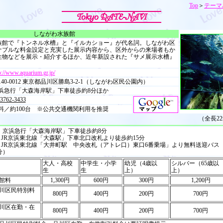
Top
＞
テーマ
しながわ水族館
た水族館で『トンネル水槽』と『イルカショー』が代名詞。しながわ区
ナブルな料金設定と充実した展示内容から、区外からの来場者もか
生物などを展示・紹介するほか、近年新設された『サメ展示水槽』
。
p://www.aquarium.gr.jp/
140-0012 東京都品川区勝島3-2-1（しながわ区民公園内）
浜急行「大森海岸駅」下車徒歩約8分ほか
-3762-3433
料／約100台 ※公共交通機関利用を推奨
（全長2
 京浜急行「大森海岸駅」下車徒歩約8分
 JR京浜東北線「大森駅」下車北口改札より徒歩約15分
 JR京浜東北線「大井町駅 中央改札（アトレ口）東口6番乗場」より無料送迎バス
分）
大人・高校
中学生・小学
幼児（4歳以
シルバー（65歳以
生
生
上）
上）
館料
1,300円
600円
300円
1,200円
川区民特別料
800円
400円
200円
700円
川区在勤・在
800円
400円
200円
700円