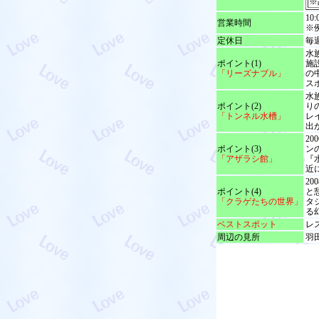
※
10
営業時間
※例
定休日
毎
水
ポイント(1)
施
「リーズナブル」
の
ス
水
ポイント(2)
り
「トンネル水槽」
レ
出
2
ポイント(3)
ン
「アザラシ館」
『
近
2
ポイント(4)
と
「クラゲたちの世界」
タ
る
ベストスポット
レ
周辺の見所
羽