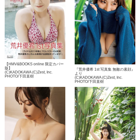
【HMV&BOOKS online 限定カバー
版】
『荒井優希 1st 写真集 無敵の素顔』
(C)KADOKAWA (C)Zest, Inc.
より
PHOTO/下田直樹
(C)KADOKAWA (C)Zest, Inc.
PHOTO/下田直樹