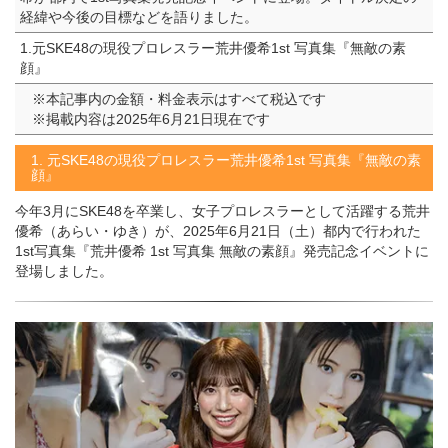
経緯や今後の目標などを語りました。
1.元SKE48の現役プロレスラー荒井優希1st 写真集『無敵の素
顔』
※本記事内の金額・料金表示はすべて税込です
※掲載内容は2025年6月21日現在です
1. 元SKE48の現役プロレスラー荒井優希1st 写真集『無敵の素
顔』
今年3月にSKE48を卒業し、女子プロレスラーとして活躍する荒井
優希（あらい・ゆき）が、2025年6月21日（土）都内で行われた
1st写真集『荒井優希 1st 写真集 無敵の素顔』発売記念イベントに
登場しました。