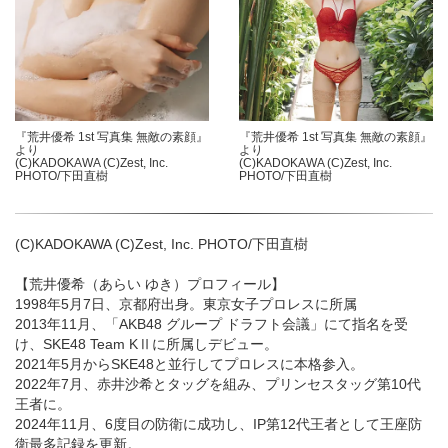
『荒井優希 1st 写真集 無敵の素顔』
『荒井優希 1st 写真集 無敵の素顔』
より
より
(C)KADOKAWA (C)Zest, Inc.
(C)KADOKAWA (C)Zest, Inc.
PHOTO/下田直樹
PHOTO/下田直樹
(C)KADOKAWA (C)Zest, Inc. PHOTO/下田直樹
【荒井優希（あらい ゆき）プロフィール】
1998年5月7日、京都府出身。東京女子プロレスに所属
2013年11月、「AKB48 グループ ドラフト会議」にて指名を受
け、SKE48 Team KⅡに所属しデビュー。
2021年5月からSKE48と並行してプロレスに本格参入。
2022年7月、赤井沙希とタッグを組み、プリンセスタッグ第10代
王者に。
2024年11月、6度目の防衛に成功し、IP第12代王者として王座防
衛最多記録を更新。