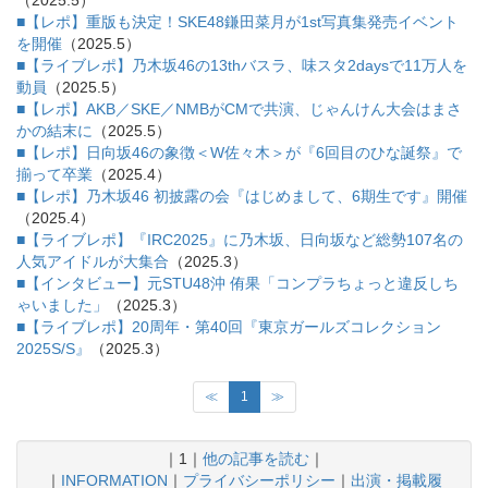
■【レポ】重版も決定！SKE48鎌田菜月が1st写真集発売イベント
を開催
（2025.5）
■【ライブレポ】乃木坂46の13thバスラ、味スタ2daysで11万人を
動員
（2025.5）
■【レポ】AKB／SKE／NMBがCMで共演、じゃんけん大会はまさ
かの結末に
（2025.5）
■【レポ】日向坂46の象徴＜W佐々木＞が『6回目のひな誕祭』で
揃って卒業
（2025.4）
■【レポ】乃木坂46 初披露の会『はじめまして、6期生です』開催
（2025.4）
■【ライブレポ】『IRC2025』に乃木坂、日向坂など総勢107名の
人気アイドルが大集合
（2025.3）
■【インタビュー】元STU48沖 侑果「コンプラちょっと違反しち
ゃいました」
（2025.3）
■【ライブレポ】20周年・第40回『東京ガールズコレクション
2025S/S』
（2025.3）
≪
1
≫
｜1｜
他の記事を読む
｜
｜
INFORMATION
｜
プライバシーポリシー
｜
出演・掲載履