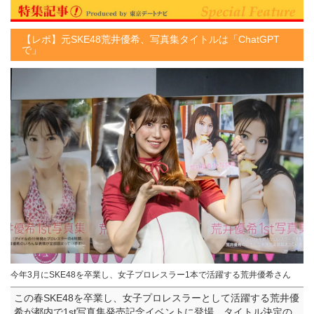
【レポ】元SKE48荒井優希、写真集タイトルは「ChatGPT
で」
今年3月にSKE48を卒業し、女子プロレスラー1本で活躍する荒井優希さん
この春SKE48を卒業し、女子プロレスラーとして活躍する荒井優
希が都内で1st写真集発売記念イベントに登場。タイトル決定の