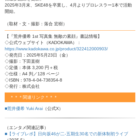
2025年3月末、SKE48を卒業し、4月よりプロレスラー1本で活動
開始。
（取材・文・撮影：落合 宏樹）
【『荒井優希 1st 写真集 無敵の素顔』書誌情報】
◇公式ウェブサイト（KADOKAWA）：
https://www.kadokawa.co.jp/product/322412000903/
◇発売日：2025年5月23日（金）
◇撮影：下田直樹
◇定価：本体 3,200 円＋税
◇仕様：A4 判／128 ページ
◇ISBN：978-4-04-738354-8
◇発行：株式会社
＊＊＊関連リンク＊＊＊
■荒井優希 Yuki Arai
（公式X）
（エンタメ関連記事）
■【ライブレポ】日向坂46が二-五期生30名での新体制初ライブ
（2025.5）