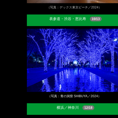
（写真：デックス東京ビーチ／2024）
表参道・渋谷・恵比寿
10/13
（写真：青の洞窟 SHIBUYA／2024）
横浜／神奈川
12/18