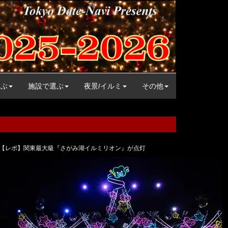
選ぶ
施設で選ぶ
夜景/イルミ
その他
【レポ】関東最大級『さがみ湖イルミリオン』が点灯