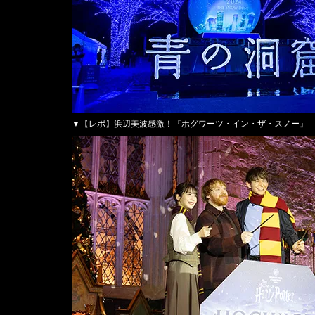
▼【レポ】浜辺美波感激！『ホグワーツ・イン・ザ・スノー』