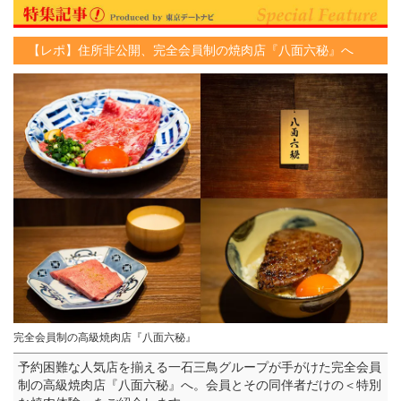
【レポ】住所非公開、完全会員制の焼肉店『八面六秘』へ
完全会員制の高級焼肉店『八面六秘』
予約困難な人気店を揃える一石三鳥グループが手がけた完全会員
制の高級焼肉店『八面六秘』へ。会員とその同伴者だけの＜特別