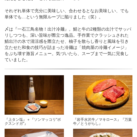
それぞれ単体で充分に美味しい、合わせるとなお美味しい、でも
単体でも…という無限ループに陥りました（笑）。
〆は『一石三鳥名物！出汁冷麺』。鯖と牛の2種類の出汁でサッパ
リしつつも、深い旨味が際立つ逸品。手作業でクラッシュされた
鯖出汁の氷で清涼感を際立たせ、柚子を散らし香りと風味を引き
立たせた和食の技巧が詰まった冷麺は「焼肉屋の冷麺イメージ」
をぶち壊す激旨メニュー。気づいたら、スープまで一気に完食し
ていました。
『上タン塩』＋『ソンマッコリ"ボ
『岩手水沢牛／マキロース』『万葉
クスンドガ"』
牛／とうがらし』