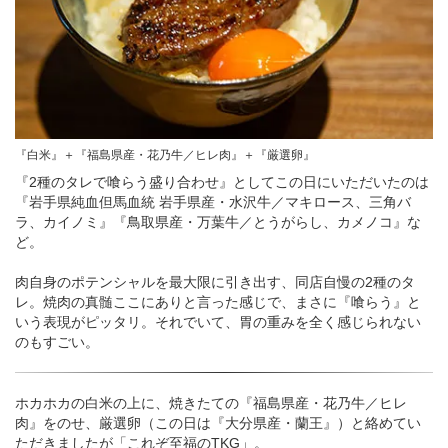
『白米』＋『福島県産・花乃牛／ヒレ肉』＋『厳選卵』
『2種のタレで喰らう盛り合わせ』としてこの日にいただいたのは
『岩手県純血但馬血統 岩手県産・水沢牛／マキロース、三角バ
ラ、カイノミ』『鳥取県産・万葉牛／とうがらし、カメノコ』な
ど。
肉自身のポテンシャルを最大限に引き出す、同店自慢の2種のタ
レ。焼肉の真髄ここにありと言った感じで、まさに『喰らう』と
いう表現がピッタリ。それでいて、胃の重みを全く感じられない
のもすごい。
ホカホカの白米の上に、焼きたての『福島県産・花乃牛／ヒレ
肉』をのせ、厳選卵（この日は『大分県産・蘭王』）と絡めてい
ただきましたが「これぞ至福のTKG」。