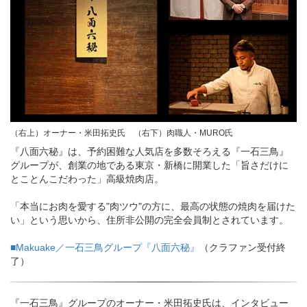
（右上）オーナー・米田拓史氏 （右下）肉職人・MURO氏
『八面六秘』は、予約困難な人気店を多数そろえる『一石三鳥』
グループが、創業の地である東京・新橋に開業した「旨さだけに
とことんこだわった」高級焼肉店。
「本当にお肉を愛する"肉ツウ"の方に、最高の状態の焼肉を届けた
い」という思いから、住所非公開の完全会員制とされています。
■Makuake／一石三鳥グループ『八面六秘』
（クラファン受付終
了）
『一石三鳥』グループのオーナー・米田拓史氏は、インタビュー