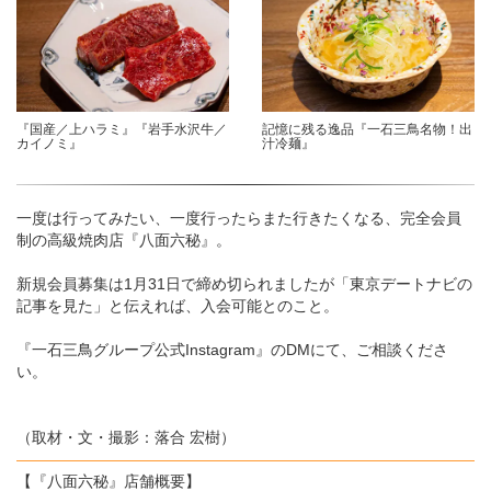
『国産／上ハラミ』『岩手水沢牛／
記憶に残る逸品『一石三鳥名物！出
カイノミ』
汁冷麺』
一度は行ってみたい、一度行ったらまた行きたくなる、完全会員
制の高級焼肉店『八面六秘』。
新規会員募集は1月31日で締め切られましたが「東京デートナビの
記事を見た」と伝えれば、入会可能とのこと。
『一石三鳥グループ公式Instagram』のDMにて、ご相談くださ
い。
（取材・文・撮影：落合 宏樹）
【『八面六秘』店舗概要】