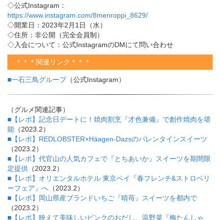
◇公式Instagram：
https://www.instagram.com/8menroppi_8629/
◇開業日：2023年2月1日（水）
◇住所：非公開（完全会員制）
◇入会について：公式InstagramのDMにて問い合わせ
＊＊＊関連リンク＊＊＊
■一石三鳥グループ
（公式Instagram）
（グルメ関連記事）
■【レポ】記念日デートに！焼肉割烹『才色兼備』で創作焼肉を堪
能
（2023.2）
■【レポ】REDLOBSTER×Häagen-Dazsのバレンタインスイーツ
（2023.2）
■【レポ】代官山の人気カフェで『とちあいか』スイーツを期間限
定提供
（2023.2）
■【レポ】オリエンタルホテル 東京ベイ『春フレンチ&ストロベリ
ーフェア』へ
（2023.2）
■【レポ】岡山県産ブランドいちご『晴苺』スイーツを都内で
（2023.2）
■【レポ】映えて美味しいピンクのおだし、温野菜『梅たんしゃ